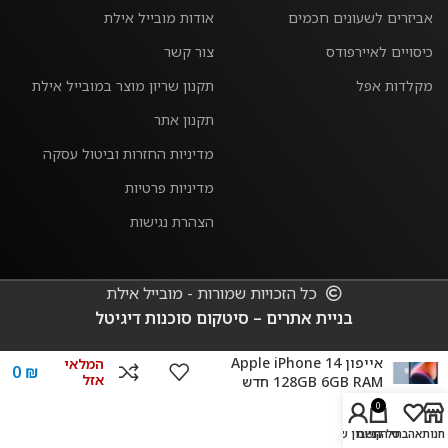
אביזרים לשעונים חכמים
אודות מובייל אילת
כיסויים לאיירפודס
צור קשר
מקלדות אפל
תקנון שריון מוצר במובייל אילת
תקנון אתר
מדיניות החזרות וביטול עסקה
מדיניות פרטיות
הצהרת נגישות
כל הזכויות שמורות - מובייל אילת
בניית אתרים – סיטקום סוכנות דיגיטל
אייפון Apple iPhone 14
המלאי
0
₪
אזל
128GB 6GB RAM חדש
0
חנות
אהבתי
סל קניות
החשבון שלי