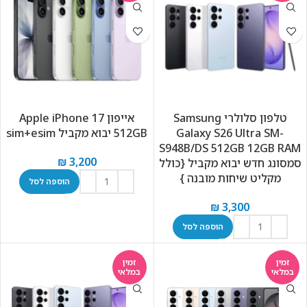
טלפון סלולרי Samsung
אייפון Apple iPhone 17
Galaxy S26 Ultra SM-
512GB יבוא מקביל sim+esim
S948B/DS 512GB 12GB RAM
₪
3,200
סמסונג חדש יבוא מקביל {כולל
מקליט שיחות מובנה }
הוספה לסל
₪
3,300
הוספה לסל
זמין
זמין
במלאי
במלאי