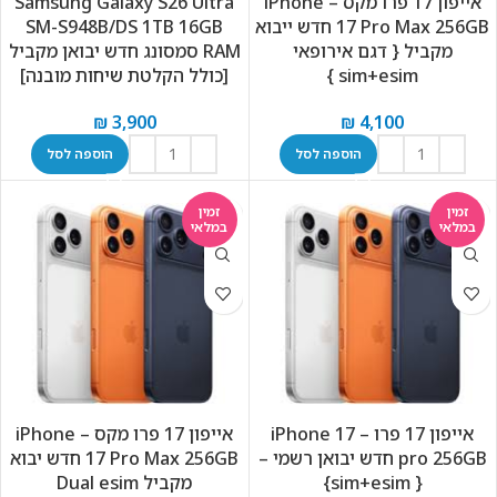
אייפון 17 פרו מקס – iPhone
Samsung Galaxy S26 Ultra
17 Pro Max 256GB חדש ייבוא
SM-S948B/DS 1TB 16GB
מקביל { דגם אירופאי
RAM סמסונג חדש יבואן מקביל
sim+esim }
[כולל הקלטת שיחות מובנה]
₪
3,900
₪
4,100
הוספה לסל
הוספה לסל
זמין
זמין
במלאי
במלאי
אייפון 17 פרו – iPhone 17
אייפון 17 פרו מקס – iPhone
pro 256GB חדש יבואן רשמי –
17 Pro Max 256GB חדש יבוא
{ sim+esim}
מקביל Dual esim