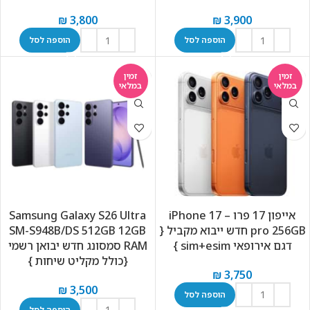
₪
3,800
₪
3,900
הוספה לסל
הוספה לסל
זמין
זמין
במלאי
במלאי
אייפון 17 פרו – iPhone 17
Samsung Galaxy S26 Ultra
pro 256GB חדש ייבוא מקביל {
SM-S948B/DS 512GB 12GB
דגם אירופאי sim+esim }
RAM סמסונג חדש יבואן רשמי
{כולל מקליט שיחות }
₪
3,750
₪
3,500
הוספה לסל
הוספה לסל