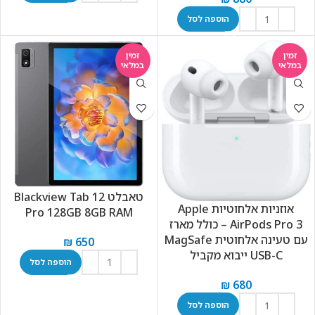
הוספה לסל
זמין
זמין
במלאי
במלאי
טאבלט Blackview Tab 12
אוזניות אלחוטיות Apple
Pro 128GB 8GB RAM
AirPods Pro 3 – כולל מארז
עם טעינה אלחוטית MagSafe
₪
650
USB-C ייבוא מקביל
הוספה לסל
₪
680
הוספה לסל