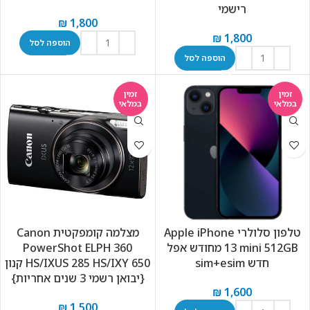
רישמי
₪
1,800
₪
1,800
הוספה לסל
הוספה לסל
זמין
זמין
במלאי
במלאי
טלפון סלולרי Apple iPhone
מצלמה ‏קומפקטית Canon
13 mini 512GB מחודש אפל
PowerShot ELPH 360
חדש sim+esim
HS/IXUS 285 HS/IXY 650 קנון
{יבואן רשמי 3 שנים אחריות}
₪
1,600
₪
1,500