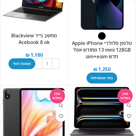
מחשב נייד Blackview
Acebook 8 ok
טלפון סלולרי Apple iPhone
13 mini 128GB מחודש אפל
₪
1,180
חדש sim+esim
הוספה לסל
₪
1,250
בחר אפשרויות
זמין
זמין
במלאי
במלאי