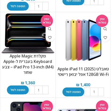
הוספה לסל
הוספה לסל
זמין
זמין
במלאי
במלאי
מקלדת Apple Magic
Keyboard בעברית ל-Apple
iPad Pro 13-inch (M4) – צבע
טאבלט Apple iPad 11 (2025)
שחור
128GB Wi-Fi אפל יבואן רישמי
₪
1,360
₪
1,400
הוספה לסל
הוספה לסל
זמין
זמין
במלאי
במלאי