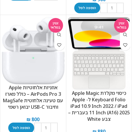
הוספה לסל
זמין
זמין
במלאי
במלאי
אוזניות אלחוטיות Apple
כיסוי מקלדת Apple Magic
AirPods Pro 3 – כולל מארז
Keyboard Folio ל- Apple
עם טעינה אלחוטית MagSafe
iPad 10.9 Inch 2022 / iPad
וחיבור USB-C יבואן רשמי
11 Inch (A16) 2025 בעברית –
צבע White
₪
800
הוספה לסל
₪
880