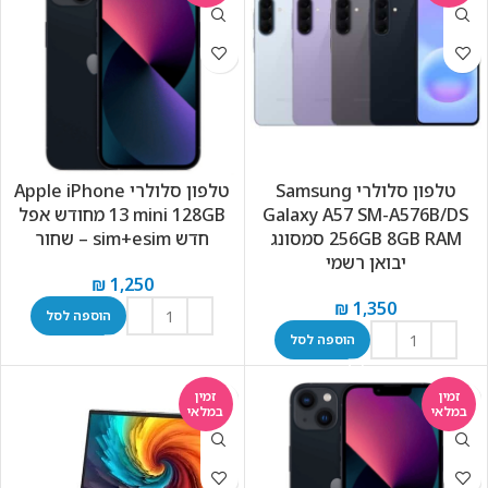
טלפון סלולרי Samsung
טלפון סלולרי Apple iPhone
Galaxy A57 SM-A576B/DS
13 mini 128GB מחודש אפל
256GB 8GB RAM סמסונג
חדש sim+esim – שחור
יבואן רשמי
₪
1,250
₪
1,350
הוספה לסל
הוספה לסל
זמין
זמין
במלאי
במלאי