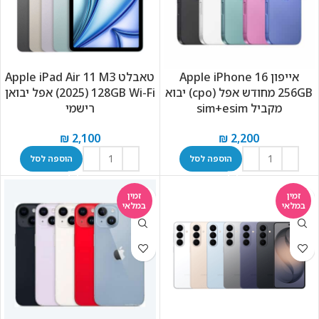
אייפון Apple iPhone 16
טאבלט Apple iPad Air 11 M3
256GB מחודש אפל (cpo) יבוא
(2025) 128GB Wi-Fi אפל יבואן
מקביל sim+esim
רישמי
₪
2,100
₪
2,200
הוספה לסל
הוספה לסל
זמין
זמין
במלאי
במלאי