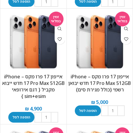
הוספה לסל
הוספה לסל
זמין
זמין
במלאי
במלאי
אייפון 17 פרו מקס – iPhone
אייפון 17 פרו מקס – iPhone
17 Pro Max 512GB חדש יבואן
17 Pro Max 512GB חדש ייבוא
רשמי {כולל מגירת סים}
מקביל { דגם אירופאי
sim+esim }
₪
5,000
₪
4,900
הוספה לסל
הוספה לסל
זמין
זמין