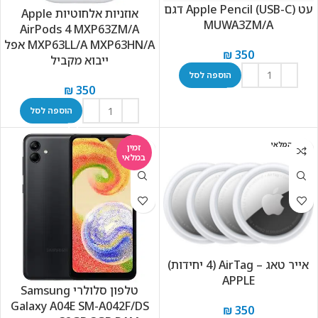
עט Apple Pencil (USB-C) דגם
אוזניות ‏אלחוטיות Apple
MUWA3ZM/A
AirPods 4 MXP63ZM/A
MXP63LL/A MXP63HN/A אפל
₪
350
ייבוא מקביל
הוספה לסל
₪
350
הוספה לסל
אזל המלאי
זמין
במלאי
אייר טאג – AirTag (4 יחידות)
APPLE
טלפון סלולרי Samsung
Galaxy A04E SM-A042F/DS
₪
350