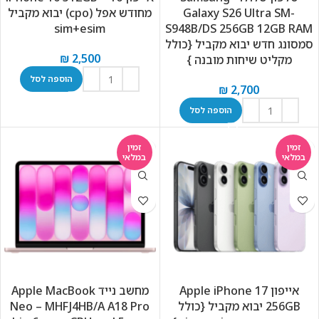
Galaxy S26 Ultra SM-
מחודש אפל (cpo) יבוא מקביל
sim+esim
S948B/DS 256GB 12GB RAM
סמסונג חדש יבוא מקביל {כולל
₪
2,500
מקליט שיחות מובנה }
הוספה לסל
₪
2,700
הוספה לסל
זמין
זמין
במלאי
במלאי
אייפון Apple iPhone 17
מחשב נייד Apple MacBook
256GB יבוא מקביל {כולל
Neo – MHFJ4HB/A A18 Pro