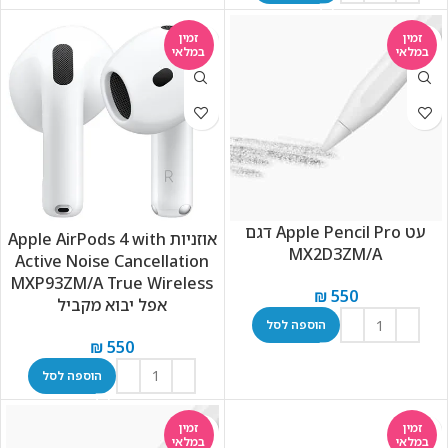
זמין
זמין
במלאי
במלאי
עט Apple Pencil Pro דגם
אוזניות Apple AirPods 4 with
MX2D3ZM/A
Active Noise Cancellation
MXP93ZM/A True Wireless
₪
550
אפל יבוא מקביל
הוספה לסל
₪
550
הוספה לסל
זמין
זמין
במלאי
במלאי