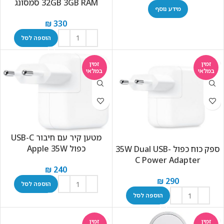
32GB 3GB RAM סמסונג
מידע נוסף
₪
330
הוספה לסל
זמין
זמין
במלאי
במלאי
מטען קיר עם חיבור USB-C
כפול Apple 35W
ספק כוח כפול 35W Dual USB-
C Power Adapter
₪
240
₪
290
הוספה לסל
הוספה לסל
זמין
זמין