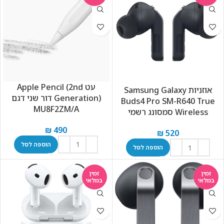
עט Apple Pencil (2nd
אוזניות Samsung Galaxy
Generation) דור שני דגם
Buds4 Pro SM-R640 True
MU8F2ZM/A
Wireless סמסונג רשמי
₪
490
₪
520
הוספה לסל
הוספה לסל
זמין
זמין
במלאי
במלאי