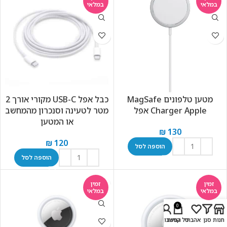
במלאי
במלאי
מטען ‏טלפונים MagSafe
כבל אפל USB-C מקורי אורך 2
Charger Apple אפל
מטר לטעינה וסנכרון מהמחשב
או המטען
₪
130
₪
120
הוספה לסל
הוספה לסל
זמין
זמין
במלאי
במלאי
0
חנות
סנן
אהבתי
סל קניות
החשבון שלי