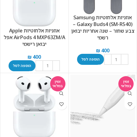
אוזניות אלחוטיות Samsung
Galaxy Buds4 (SM-R540) –
אוזניות ‏אלחוטיות Apple
צבע שחור – שנה אחריות יבואן
AirPods 4 MXP63ZM/A אפל
רשמי
יבואן רישמי
₪
400
₪
400
הוספה לסל
הוספה לסל
זמין
זמין
במלאי
במלאי