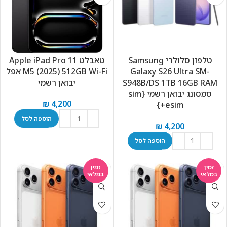
טלפון סלולרי Samsung
טאבלט Apple iPad Pro 11
Galaxy S26 Ultra SM-
M5 (2025) 512GB Wi-Fi אפל
S948B/DS 1TB 16GB RAM
יבואן רשמי
סמסונג יבואן רשמי {sim
₪
4,200
+esim}
הוספה לסל
₪
4,200
הוספה לסל
זמין
זמין
במלאי
במלאי