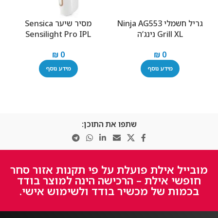
גריל ‏חשמלי Ninja AG553
מסיר שיער Sensica
Grill XL נינג’ה
Sensilight Pro IPL
I
₪
0
₪
0
מידע נוסף
מידע נוסף
שתפו את התוכן:
מובייל אילת פועלת על פי תקנות אזור סחר
חופשי אילת – הרכישה הינה למוצר בודד
בכמות של מכשיר בודד ולשימוש אישי.