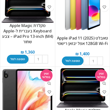
מקלדת Apple Magic
Keyboard בעברית ל-Apple
iPad Pro 13-inch (M4) – צבע
טאבלט Apple iPad 11 (2025)
שחור
128GB Wi-Fi אפל יבואן רישמי
₪
1,360
₪
1,400
הוספה לסל
הוספה לסל
זמין
זמין
במלאי
במלאי